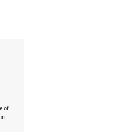
e of
 in