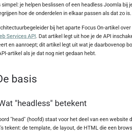
s simpel: je helpen beslissen of een headless Joomla bij j
egrijpen hoe de onderdelen in elkaar passen als dat zo is.
architectuurbegeleider bij het aparte Focus On-artikel over
b Services API
. Dat artikel legt uit hoe je de API inschake
ert en aanroept; dit artikel legt uit wat je daarbovenop 
API-artikel als je dat nog niet gedaan hebt.
De basis
Wat "headless" betekent
ord "head" (hoofd) staat voor het deel van een website 
's tekent: de template, de layout, de HTML die een brow