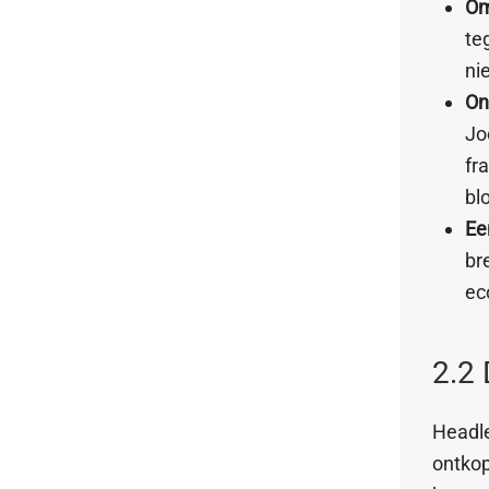
Om
te
ni
On
Jo
fr
bl
Ee
br
ec
2.2 
Headle
ontkop