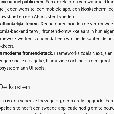
nichannel publiceren.
Een enkele bron van waarheid ka
gelijk een website, een mobiele app, een kioskscherm, e
euwsbrief en een AI-assistent voeden.
afhankelijke teams.
Redacteuren houden de vertrouwde
omla-backend terwijl frontend-ontwikkelaars in hun eige
amework werken, zonder dat een van beide kanten de an
okkeert.
n moderne frontend-stack.
Frameworks zoals Next.js en
engen snelle navigatie, fijnmazige caching en een groot
osysteem aan UI-tools.
De kosten
ss is een serieuze toezegging, geen gratis upgrade. Een
pelde site heeft een tweede applicatie nodig om te bou