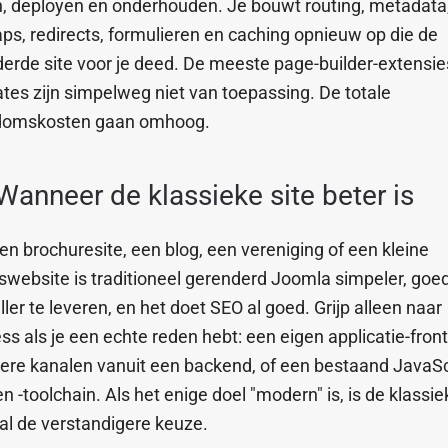
, deployen en onderhouden. Je bouwt routing, metadata
ps, redirects, formulieren en caching opnieuw op die de
erde site voor je deed. De meeste page-builder-extensie
tes zijn simpelweg niet van toepassing. De totale
domskosten gaan omhoog.
Wanneer de klassieke site beter is
en brochuresite, een blog, een vereniging of een kleine
fswebsite is traditioneel gerenderd Joomla simpeler, goe
ller te leveren, en het doet SEO al goed. Grijp alleen naar
ss als je een echte reden hebt: een eigen applicatie-fron
re kanalen vanuit een backend, of een bestaand JavaSc
n -toolchain. Als het enige doel "modern" is, is de klassie
l de verstandigere keuze.