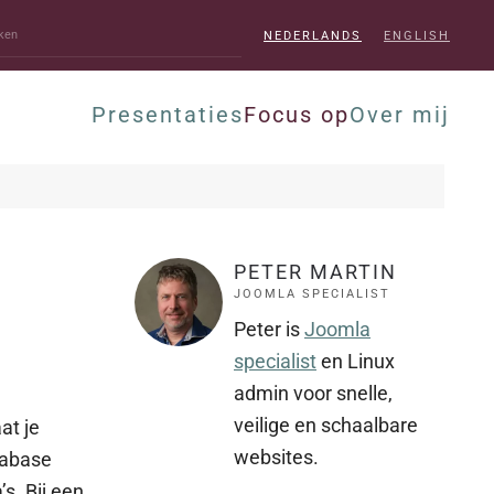
NEDERLANDS
ENGLISH
Presentaties
Focus op
Over mij
PETER MARTIN
JOOMLA SPECIALIST
Peter is
Joomla
specialist
en Linux
admin voor snelle,
veilige en schaalbare
at je
websites.
tabase
s. Bij een