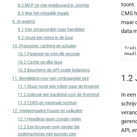
toont.
8.2 MCP zit niet ingebouwd in Joomla
CMS he
8.3 Wat het mogelijk maakt
9. AI-agents
maar d
9.1 Van antwoorden naar handelen
data m
9.2 Houd een mens in de loop
10. Prestaties, caching en schalen
Tradi
Headl
10.1 Pagineer en trim elk verzoek
10.2 Cache op elke laag
10.3 Bescherm de API onder belasting
1.2
11. Beveiliging voor een ontkoppelde site
11.1 Stuur nooit een token naar de browser
In een
11.2 Gebruik een backend voor de frontend
11.3 CORS en minimale rechten
schrij
12. Veelgemaakte fouten en valkuilen
verand
12.1 Headless gaan zonder reden
gerend
12.2 Een browser-only render die
API, e
zoekmachines niet kunnen zien