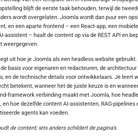
pstelling blijft de eerste taak behouden, terwijl de twee
ders wordt overgelaten. Joomla wordt dan puur een ops
nt, en een aparte frontend – een React-app, een mobiele
AI-assistent – haalt de content op via de REST API en be
t weergegeven.
l legt uit hoe je Joomla als een headless website gebruikt.
de basis voor eigenaren en redacteuren, de architectuur
, en de technische details voor ontwikkelaars. Je leert 
cht betekent, wanneer het de juiste keuze is en wanneer
end-framework verbinding maakt met Joomla, hoe headl
, en hoe dezelfde content AI-assistenten, RAG-pipelines 
iseerde agents kan voeden.
dt de content; iets anders schildert de pagina's.