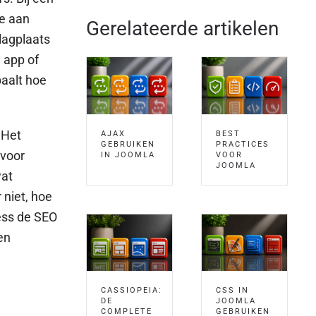
de aan
Gerelateerde artikelen
lagplaats
 app of
paalt hoe
 Het
AJAX
BEST
GEBRUIKEN
PRACTICES
 voor
IN JOOMLA
VOOR
JOOMLA
wat
 niet, hoe
ess de SEO
en
CASSIOPEIA:
CSS IN
DE
JOOMLA
COMPLETE
GEBRUIKEN