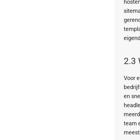
hosten
sitema
gerend
templa
eigen
2.3 
Voor e
bedrij
en sne
headle
meerde
team e
meesta