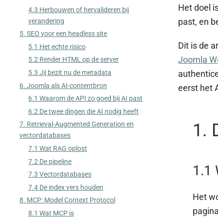
Het doel i
4.3 Herbouwen of hervalideren bij
past, en b
verandering
5. SEO voor een headless site
Dit is de 
5.1 Het echte risico
Joomla We
5.2 Render HTML op de server
authentice
5.3 Jij bezit nu de metadata
6. Joomla als AI-contentbron
eerst het 
6.1 Waarom de API zo goed bij AI past
6.2 De twee dingen die AI nodig heeft
1. 
7. Retrieval-Augmented Generation en
vectordatabases
7.1 Wat RAG oplost
7.2 De pipeline
1.1 
7.3 Vectordatabases
7.4 De index vers houden
Het wo
8. MCP: Model Context Protocol
pagina
8.1 Wat MCP is