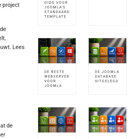
GIDS VOOR
e project
JOOMLA'S
STANDAARD
TEMPLATE
 de
lt,
bouwt. Lees
DE BESTE
DE JOOMLA
WEBSERVER
DATABASE
VOOR
UITGELEGD
JOOMLA
dat de
ser