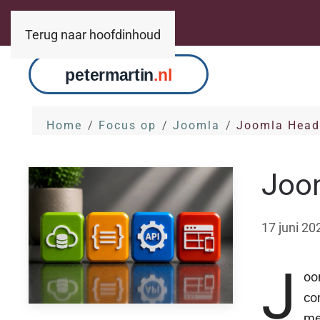
Terug naar hoofdinhoud
Home
Focus op
Joomla
Joomla Head
Joo
17 juni 20
J
oom
co
me