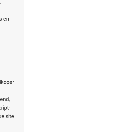
,
s en
dkoper
tend,
ript-
ke site