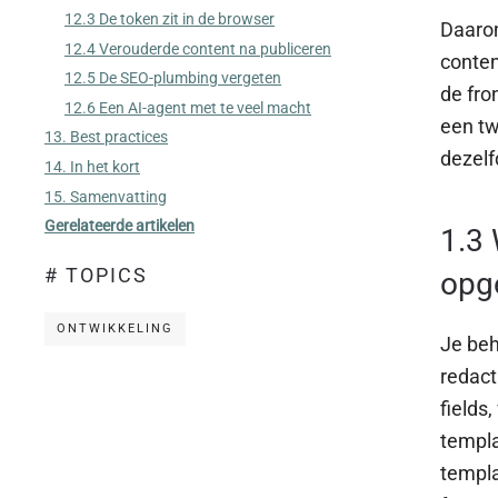
12.3 De token zit in de browser
Daaro
12.4 Verouderde content na publiceren
conten
12.5 De SEO-plumbing vergeten
de fro
12.6 Een AI-agent met te veel macht
een tw
13. Best practices
dezelf
14. In het kort
15. Samenvatting
Gerelateerde artikelen
1.3 
# TOPICS
opg
ONTWIKKELING
Je beh
redact
fields
templa
templa