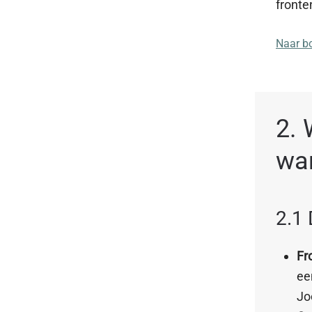
fronte
Naar b
2.
wan
2.1
Fr
ee
Jo