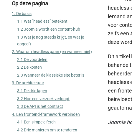
Op deze pagina
headless-o
1. De basis
iemand an
1.1 Wat "headless" betekent
voor conte
1.2 Joomla wordt een content-hub
zelfs een 
1.3 Wat je nog steeds krijgt, en wat je
deze word
opgeeft
2. Waarom headless gaan (en wanneer niet)
Dit artike
2.1 De voordelen
behandelt 
2.2 De kosten
beheerders
2.3 Wanneer de klassieke site beter is
headless e
3. De architectuur
een front
3.1 De drie lagen
beinvloedt
3.2 Hoe een verzoek verloopt
3.3 De API is het contract
geautomat
4. Een frontend-framework verbinden
Joomla hou
4.1 Een simpele fetch
4.2 Drie manieren om te renderen