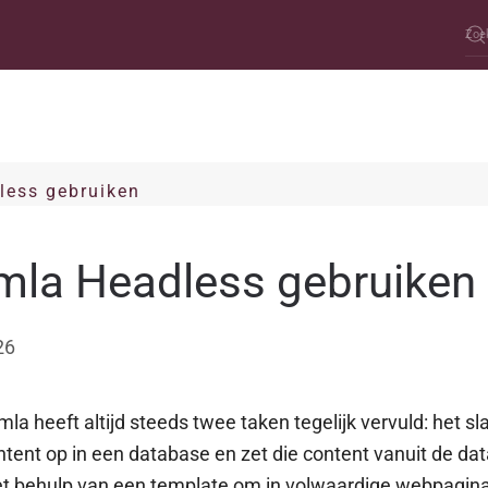
less gebruiken
mla Headless gebruiken
26
la heeft altijd steeds twee taken tegelijk vervuld: het sla
ntent op in een database en zet die content vanuit de da
t behulp van een template om in volwaardige webpagina’