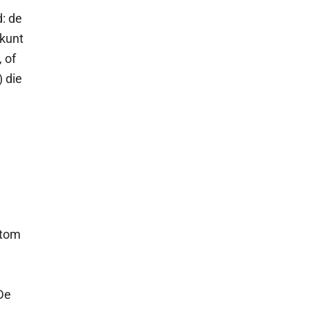
: de
 kunt
 of
 die
n
stom
e
 De