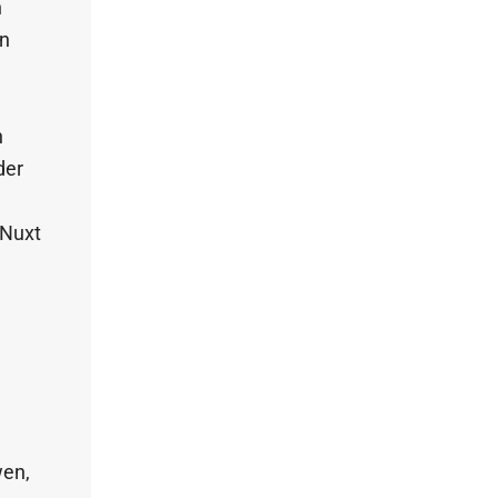
n
en
n
der
 Nuxt
wen,