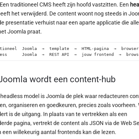
 Een traditioneel CMS heeft zijn hoofd vastzitten. Een
hea
eft het verwijderd. De content woont nog steeds in Joo
e presentatie verhuist naar een aparte applicatie die all
et Joomla praat.
tioneel  Joomla  →  template  →  HTML-pagina  →  browser

ess      Joomla  →  REST API  →  jouw frontend  →  brows
 Joomla wordt een content-hub
 headless model is Joomla de plek waar redacteuren con
ven, organiseren en goedkeuren, precies zoals voorheen.
ert is de uitgang. In plaats van te vertrekken als een
erde pagina, vertrekt de content als JSON via de Web Se
n een willekeurig aantal frontends kan die lezen.