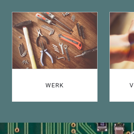
WERK
V