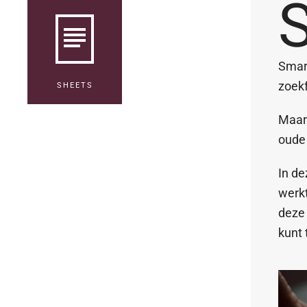
Smart
zoekf
SHEETS
Maar
oude 
In de
werkt
deze 
kunt