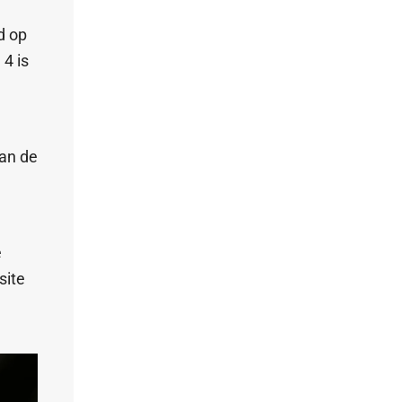
d op
4 is
an de
e
e
site