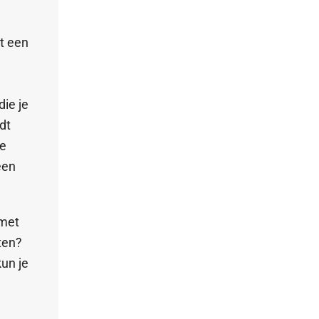
t een
die je
dt
le
een
 met
ten?
un je