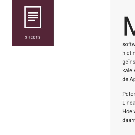
SHEETS
softw
niet 
geïns
kale 
de Ap
Peter
Linea
Hoe v
daarn