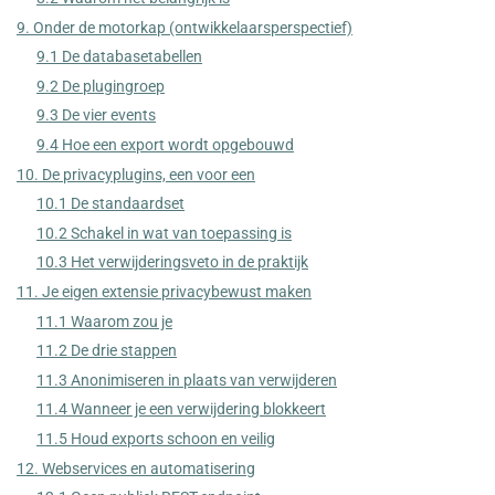
9. Onder de motorkap (ontwikkelaarsperspectief)
9.1 De databasetabellen
9.2 De plugingroep
9.3 De vier events
9.4 Hoe een export wordt opgebouwd
10. De privacyplugins, een voor een
10.1 De standaardset
10.2 Schakel in wat van toepassing is
10.3 Het verwijderingsveto in de praktijk
11. Je eigen extensie privacybewust maken
11.1 Waarom zou je
11.2 De drie stappen
11.3 Anonimiseren in plaats van verwijderen
11.4 Wanneer je een verwijdering blokkeert
11.5 Houd exports schoon en veilig
12. Webservices en automatisering