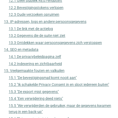
12.1 Geen publiek REST-endpoint
12.2 Bevestigingstokens verlopen
12.3 Oude verzoeken opruimen
13. IP-adressen, logs en andere persoonsgegevens
13.1 De link met de actielog
13.2 Gegevens die de suite niet ziet
13.3 Ontdekken waar persoonsgegevens zich verstoppen
14. SEO en metadata
14.1 De privacybeleidpagina zelf
14.2 Indexering en zichtbaarheid
15. Veelgemaakte fouten en valkuilen
15.1 "De bevestigingsmail komt nooit aan"
15.2 "Ik schakelde Privacy Consent in en sloot iedereen buiten"
15.3 "De export mist gegevens"
15.4 "Een verwijdering deed niets"
15.5 "We verwijderden de gebruiker, maar de gegevens kwamen
terug in een back-up"