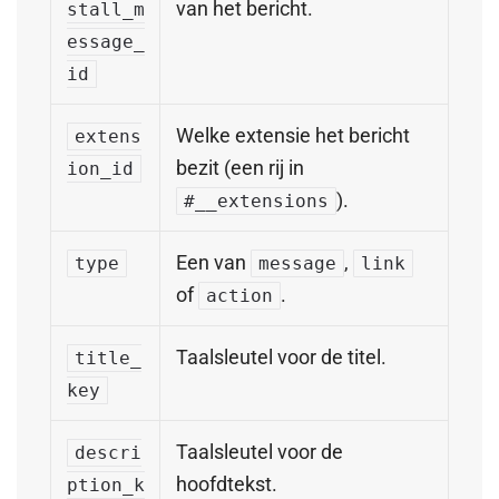
van het bericht.
stall_m
essage_
id
Welke extensie het bericht
extens
bezit (een rij in
ion_id
).
#__extensions
Een van
,
type
message
link
of
.
action
Taalsleutel voor de titel.
title_
key
Taalsleutel voor de
descri
hoofdtekst.
ption_k