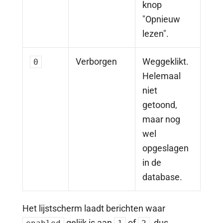
knop
"Opnieuw
lezen".
Verborgen
Weggeklikt.
0
Helemaal
niet
getoond,
maar nog
wel
opgeslagen
in de
database.
Het lijstscherm laadt berichten waar
gelijk is aan
of
, dus