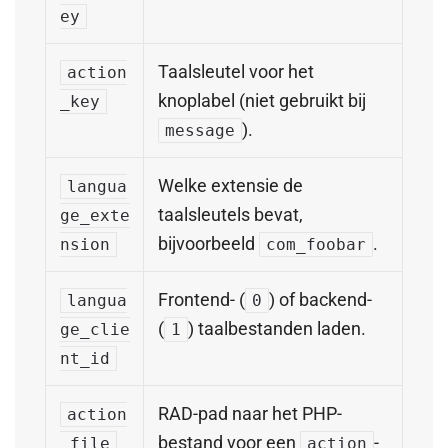
ey
Taalsleutel voor het
action
knoplabel (niet gebruikt bij
_key
).
message
Welke extensie de
langua
taalsleutels bevat,
ge_exte
bijvoorbeeld
.
nsion
com_foobar
Frontend- (
) of backend-
langua
0
(
) taalbestanden laden.
ge_clie
1
nt_id
RAD-pad naar het PHP-
action
bestand voor een
-
_file
action