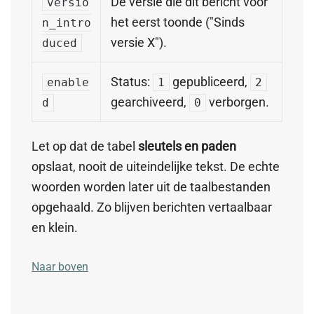
De versie die dit bericht voor
versio
het eerst toonde ("Sinds
n_intro
versie X").
duced
Status:
gepubliceerd,
enable
1
2
gearchiveerd,
verborgen.
d
0
Let op dat de tabel
sleutels en paden
opslaat, nooit de uiteindelijke tekst. De echte
woorden worden later uit de taalbestanden
opgehaald. Zo blijven berichten vertaalbaar
en klein.
Naar boven