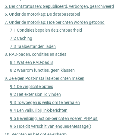
5. Berichtstatussen: Gepubliceerd, verborgen, gearchiveerd
6. Onder de motorkap: De databasetabel
7. Onder de motorkap: Hoe berichten worden getoond
7.1 Condities bepalen de zichtbaarheid
7.2 Caching
7.3 Taalbestanden laden
8. RAD-paden, condities en acties
8.1 Wat een RAD-pad is
8.2 Waarom functies, geen klassen
9. Je eigen Post-installatieberichten maken
9.1 De verplichte opties
9.2 Het extension_id vinden
9.3 Toevoegen is veilig om te herhalen
9.4 Een valkuil bij link-berichten
9.5 Beveiliging: action-berichten voeren PHP uit
9.6 Hoe dit verschilt van enqueueMessage()
10. Rechten en het opties-scherm