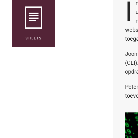
I
m
webse
toega
SHEETS
Joom
(CLI)
opdra
Peter
toevo