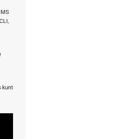
 CMS
CLI,
e
s kunt