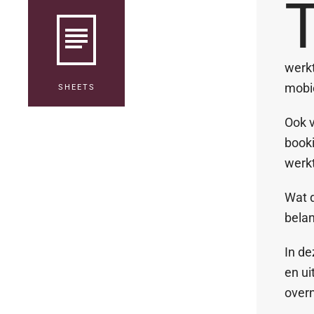
werk
mobi
SHEETS
Ook v
book
werk
Wat d
belan
In de
en ui
over