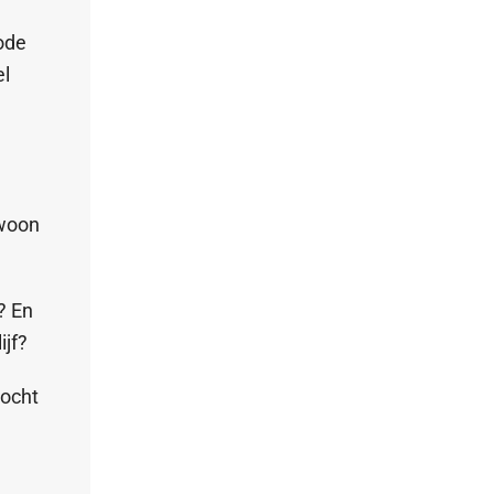
ode
el
ewoon
? En
ijf?
zocht