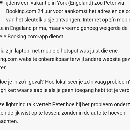
T
ijdens een vakantie in York (Engeland) zou Peter via
Booking.com 24 uur voor aankomst het adres en de c
van het sleutelkluisje ontvangen. Internet op z’n mobi
te in Engeland prima, maar vreemd genoeg weigerde de
ele Booking.com-app dienst.
ia zijn laptop met mobiele hotspot was juist die ene
ing.com website onbereikbaar terwijl andere website g
ten.
oe je in zo'n geval? Hoe lokaliseer je zo’n vaag probleem
grijker: waar slaap je als je geen toegang hebt tot je verbl
ze lightning talk vertelt Peter hoe hij het probleem onder
teindelijk wist op te lossen, zonder in de auto te hoeven
nachten.