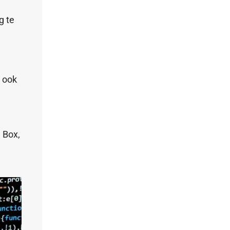
g te
n ook
l Box,