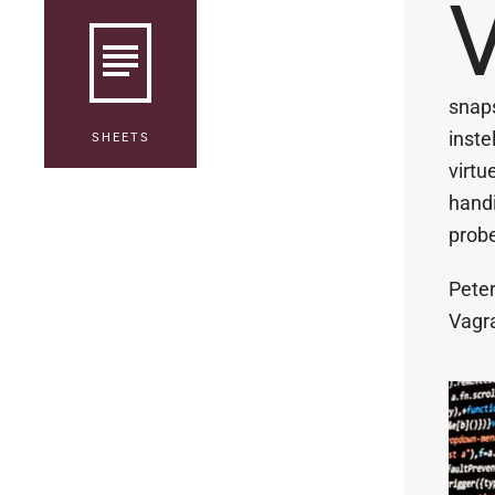
snaps
inste
SHEETS
virtu
handi
prob
Peter
Vagra